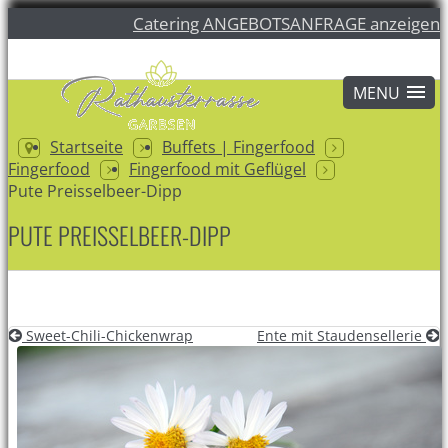
Catering ANGEBOTSANFRAGE anzeigen
Startseite
Buffets | Fingerfood
Fingerfood
Fingerfood mit Geflügel
Pute Preisselbeer-Dipp
PUTE PREISSELBEER-DIPP
Sweet-Chili-Chickenwrap
Ente mit Staudensellerie