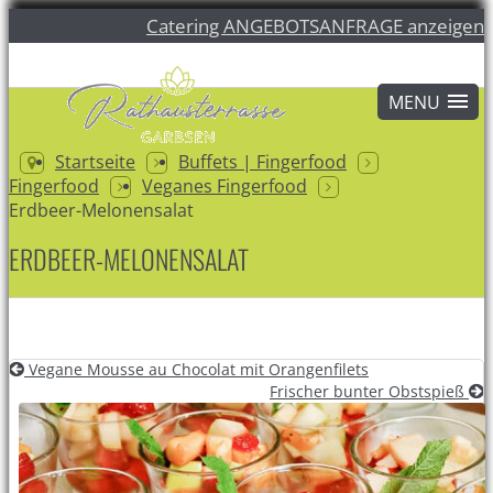
Catering ANGEBOTSANFRAGE anzeigen
Startseite
Buffets | Fingerfood
Fingerfood
Veganes Fingerfood
Erdbeer-Melonensalat
ERDBEER-MELONENSALAT
Vegane Mousse au Chocolat mit Orangenfilets
Frischer bunter Obstspieß