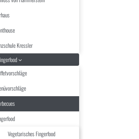
rhaus
Paprika
nthouse
nzschule Kressler
aconnaise
Fingerfood
ffetvorschläge
nüvorschläge
rbecues
ngerfood
Vegetarisches Fingerfood