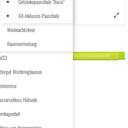
Getränkepauschale "Basic"
All-Inklusice-Pauschale
Weihnachtsfeier
Raumvermietung
üd33
ttergut Wichtringhausen
inremise
sserschloss Hülsede
r serviert:
ernhagenhof
ffer
hloss von Hammerstein