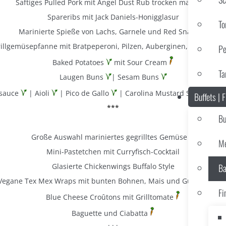
Saftiges Pulled Pork mit Angel Dust Rub trocken mariniert
Spareribs mit Jack Daniels-Honigglasur
To
Marinierte Spieße von Lachs, Garnele und Red Snapper
illgemüsepfanne mit Bratpeperoni, Pilzen, Auberginen, Zucchini, 
Pe
Baked Potatoes
mit Sour Cream
Ta
Laugen Buns
| Sesam Buns
sauce
| Aioli
| Pico de Gallo
| Carolina Mustard Sauce
| B
Buffets | 
***
Bu
Große Auswahl mariniertes gegrilltes Gemüse
Me
Mini-Pastetchen mit Curryfisch-Cocktail
Glasierte Chickenwings Buffalo Style
Ba
Vegane Tex Mex Wraps mit bunten Bohnen, Mais und Guacamole
Fi
Blue Cheese Croûtons mit Grilltomate
Baguette und Ciabatta