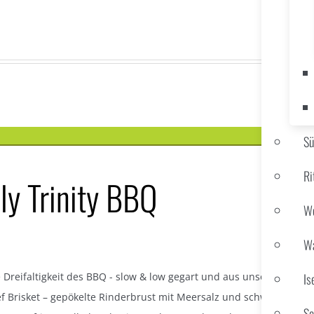
S
Ri
ly Trinity BBQ
We
Wa
e Dreifaltigkeit des BBQ - slow & low gegart und aus unserem Smoke
Is
f Brisket – gepökelte Rinderbrust mit Meersalz und schwarzem Pfe
Sc