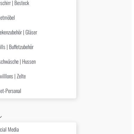
schirr | Besteck
etmöbel
ekenzubehör | Gläser
ills | Buffetzubehör
schwäsche | Hussen
villlons | Zelte
et-Personal
cial Media