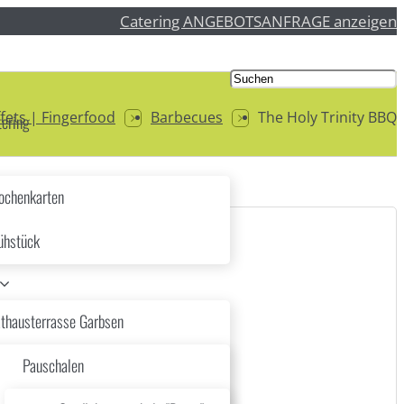
Catering ANGEBOTSANFRAGE anzeigen
fets | Fingerfood
Barbecues
The Holy Trinity BBQ
ering
chenkarten
ühstück
thausterrasse Garbsen
Pauschalen