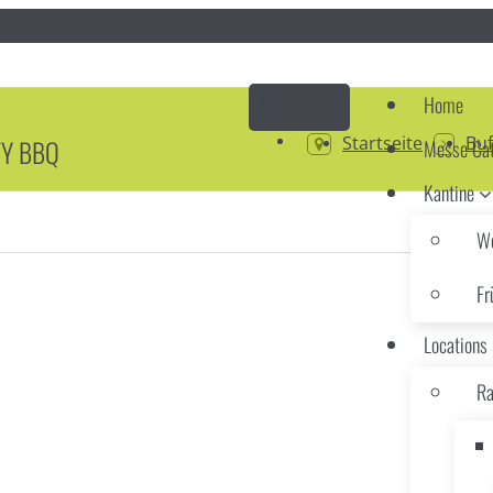
Home
Startseite
Buf
TY BBQ
Messe Cat
Kantine
Wo
Fr
Locations
Ra