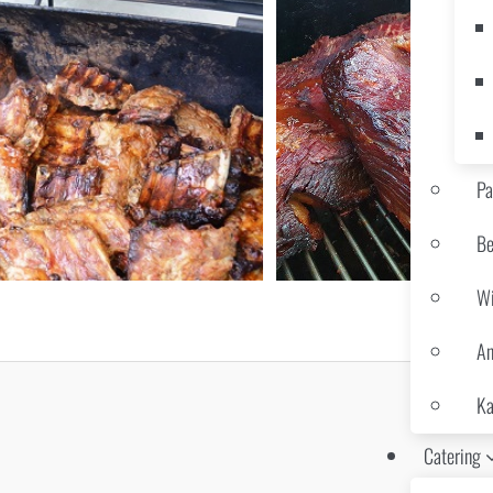
Pa
Be
Wi
An
Ka
Catering