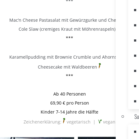
***
Mac‘n Cheese Pastasalat mit Gewürzgurke und Cheddar
Cole Slaw (cremiges Kraut mit Möhrenraspeln)
***
Karamellpudding mit Brownie Crumble und Ahornsirup
Cheesecake mit Waldbeeren
***
Ab 40 Personen
69,90 € pro Person
Kinder 7-14 Jahre die Hälfte
Su
Zeichenerklärung:
vegetarisch |
vegan