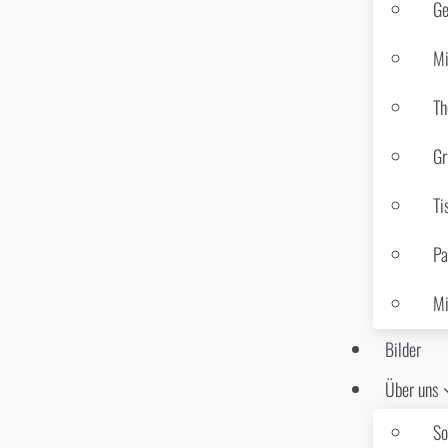
Ge
Mi
Th
Gr
Ti
Pa
Mi
Bilder
Über uns
So