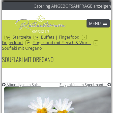
Catering ANGEBOTSANFRAGE anzeigen
Startseite
Buffets | Fingerfood
Fingerfood
Fingerfood mit Fleisch & Wurst
Souflaki mit Oregano
SOUFLAKI MIT OREGANO
Albondigas en Salsa
Ziegenkäse im Speckmantel