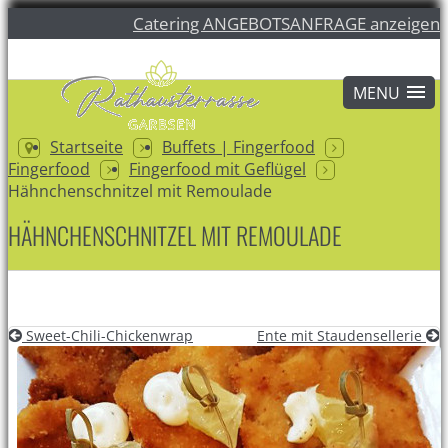
Catering ANGEBOTSANFRAGE anzeigen
Startseite
Buffets | Fingerfood
Fingerfood
Fingerfood mit Geflügel
Hähnchenschnitzel mit Remoulade
HÄHNCHENSCHNITZEL MIT REMOULADE
Sweet-Chili-Chickenwrap
Ente mit Staudensellerie