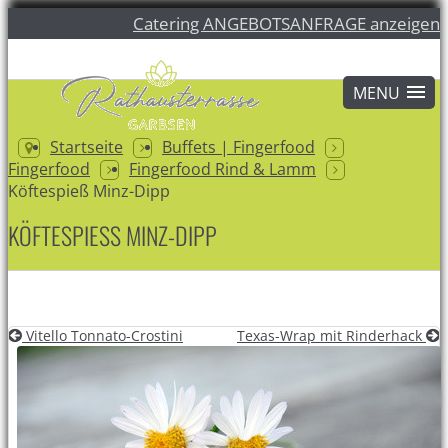
Catering ANGEBOTSANFRAGE anzeigen
Startseite
Buffets | Fingerfood
Fingerfood
Fingerfood Rind & Lamm
Köftespieß Minz-Dipp
KÖFTESPIESS MINZ-DIPP
Vitello Tonnato-Crostini
Texas-Wrap mit Rinderhack