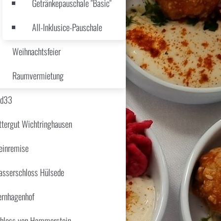
Getränkepauschale "Basic"
All-Inklusice-Pauschale
Weihnachtsfeier
Raumvermietung
üd33
ttergut Wichtringhausen
inremise
sserschloss Hülsede
ernhagenhof
hloss von Hammerstein