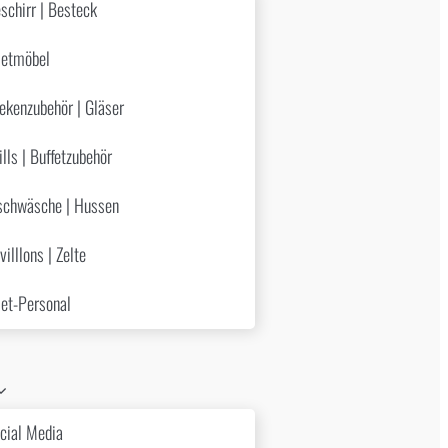
schirr | Besteck
etmöbel
ekenzubehör | Gläser
ills | Buffetzubehör
schwäsche | Hussen
villlons | Zelte
et-Personal
cial Media