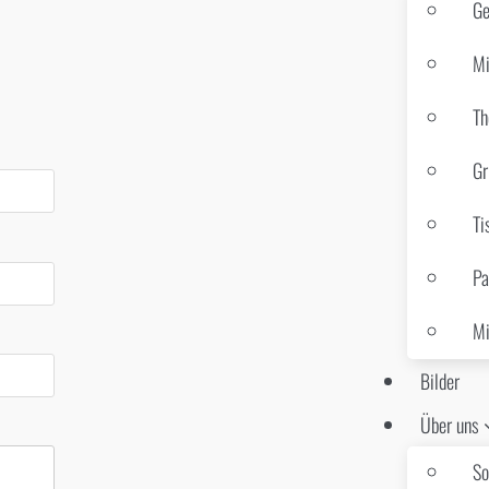
Ge
Mi
Th
Gr
Ti
Pa
Mi
Bilder
Über uns
So