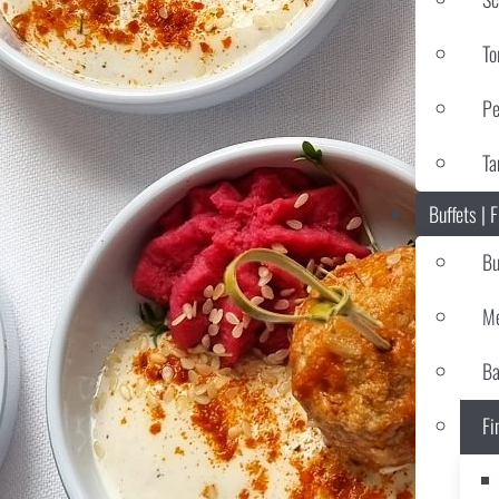
To
Pe
Ta
Buffets | 
Bu
Me
Ba
Fi