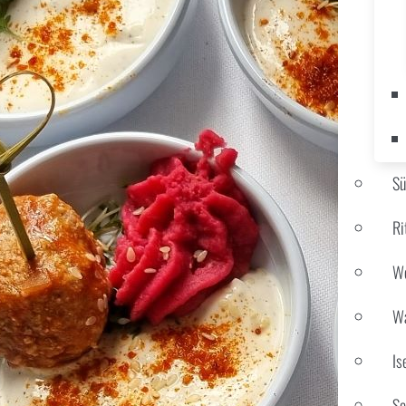
S
Ri
We
Wa
Is
Sc