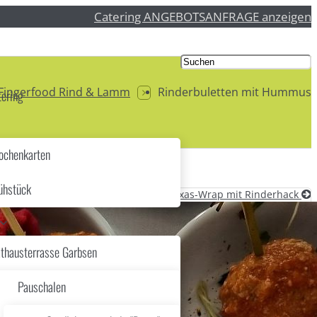
Catering ANGEBOTSANFRAGE anzeigen
Fingerfood Rind & Lamm
Rinderbuletten mit Hummus
ering
chenkarten
ühstück
Texas-Wrap mit Rinderhack
thausterrasse Garbsen
Pauschalen