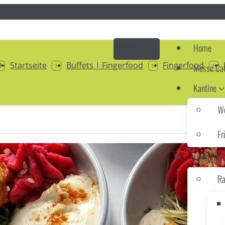
Home
Startseite
Buffets | Fingerfood
Fingerfood
Messe Cat
Kantine
Wo
Fr
Locations
Ra