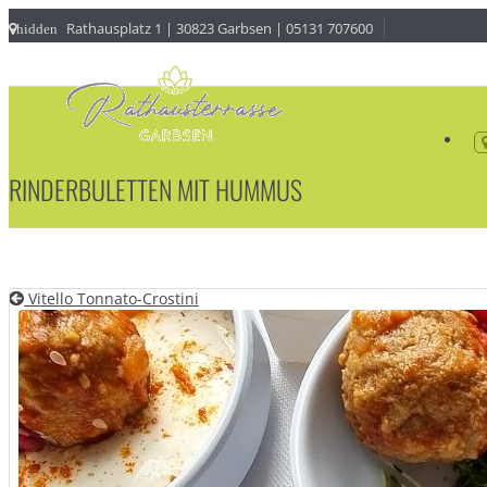
Rathausplatz 1 | 30823 Garbsen | 05131 707600
hidden
RINDERBULETTEN MIT HUMMUS
Vitello Tonnato-Crostini