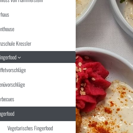
rhaus
nthouse
nzschule Kressler
Fingerfood
ffetvorschläge
nüvorschläge
rbecues
ngerfood
Vegetarisches Fingerfood