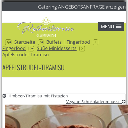
Catering ANGEBOTSANFRAGE anzeigen
Startseite
Buffets | Fingerfood
Fingerfood
Süße Minidesserts
Apfelstrudel-Tiramisu
APFELSTRUDEL-TIRAMISU
Himbeer-Tiramisu mit Pistazien
Vegane Schokoladenmousse