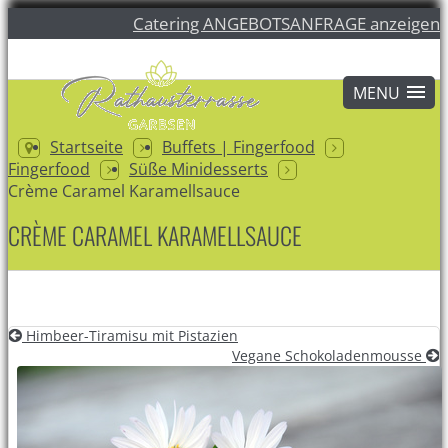
Catering ANGEBOTSANFRAGE anzeigen
Startseite
Buffets | Fingerfood
Fingerfood
Süße Minidesserts
Crème Caramel Karamellsauce
CRÈME CARAMEL KARAMELLSAUCE
Himbeer-Tiramisu mit Pistazien
Vegane Schokoladenmousse