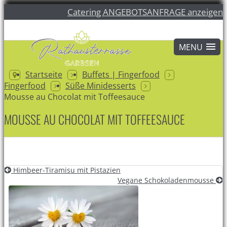
Catering ANGEBOTSANFRAGE anzeigen
Startseite
Buffets | Fingerfood
Fingerfood
Süße Minidesserts
Mousse au Chocolat mit Toffeesauce
MOUSSE AU CHOCOLAT MIT TOFFEESAUCE
Himbeer-Tiramisu mit Pistazien
Vegane Schokoladenmousse