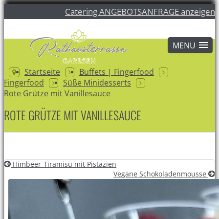
Catering ANGEBOTSANFRAGE anzeigen
Startseite
Buffets | Fingerfood
Fingerfood
Süße Minidesserts
Rote Grütze mit Vanillesauce
ROTE GRÜTZE MIT VANILLESAUCE
Himbeer-Tiramisu mit Pistazien
Vegane Schokoladenmousse