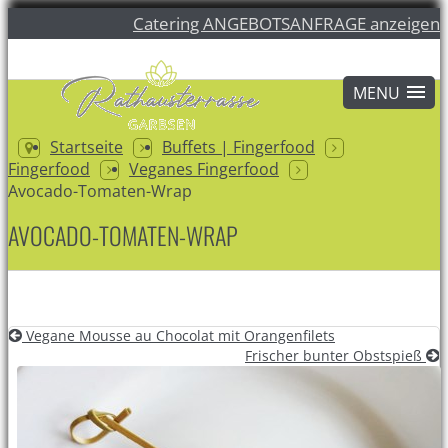
Catering ANGEBOTSANFRAGE anzeigen
Startseite
Buffets | Fingerfood
Fingerfood
Veganes Fingerfood
Avocado-Tomaten-Wrap
AVOCADO-TOMATEN-WRAP
Vegane Mousse au Chocolat mit Orangenfilets
Frischer bunter Obstspieß