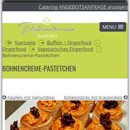
Catering ANGEBOTSANFRAGE anzeigen
Startseite
Buffets | Fingerfood
Fingerfood
Vegetarisches Fingerfood
Bohnencreme-Pastetchen
BOHNENCREME-PASTETCHEN
Falafeln mit Joghurtdipp
Rohkoststicks mit Kräuterdipp