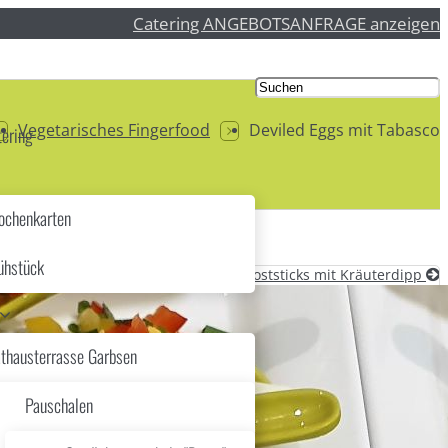
Catering ANGEBOTSANFRAGE anzeigen
Vegetarisches Fingerfood
Deviled Eggs mit Tabasco
ering
chenkarten
ühstück
Rohkoststicks mit Kräuterdipp
thausterrasse Garbsen
Pauschalen