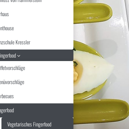
rhaus
nthouse
nzschule Kressler
Fingerfood
ffetvorschläge
nüvorschläge
rbecues
ngerfood
Vegetarisches Fingerfood