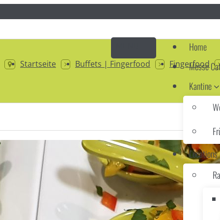
Home
Startseite
Buffets | Fingerfood
Fingerfood
Messe Cat
Kantine
Wo
Fr
Locations
Ra