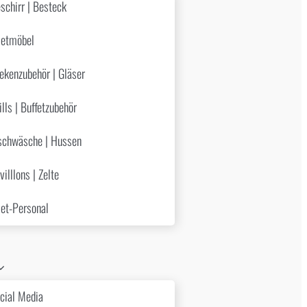
schirr | Besteck
etmöbel
ekenzubehör | Gläser
ills | Buffetzubehör
schwäsche | Hussen
villlons | Zelte
et-Personal
cial Media