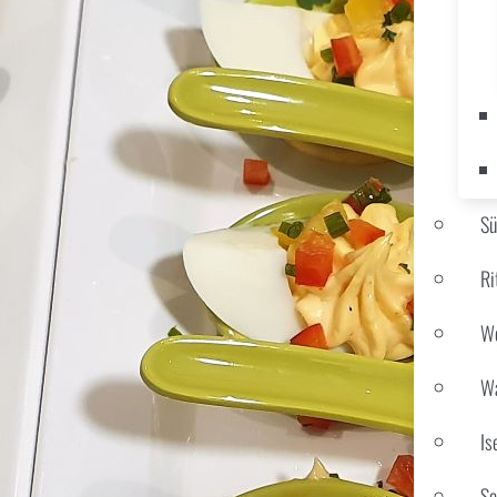
S
Ri
We
Wa
Is
Sc