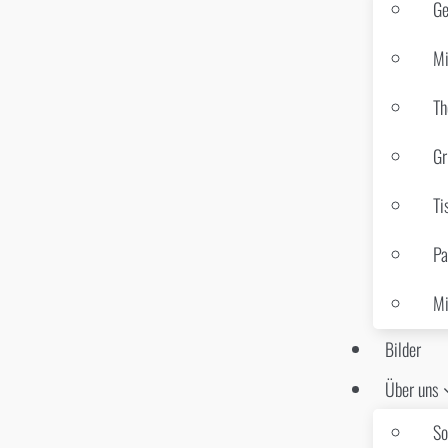
Ge
Mi
Th
Gr
Ti
Pa
Mi
Bilder
Über uns
So