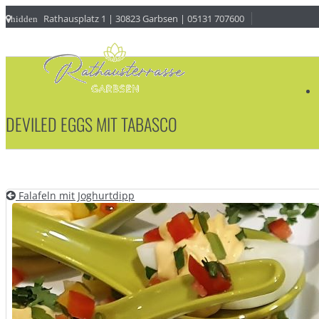
Rathausplatz 1 | 30823 Garbsen | 05131 707600
hidden
DEVILED EGGS MIT TABASCO
Falafeln mit Joghurtdipp