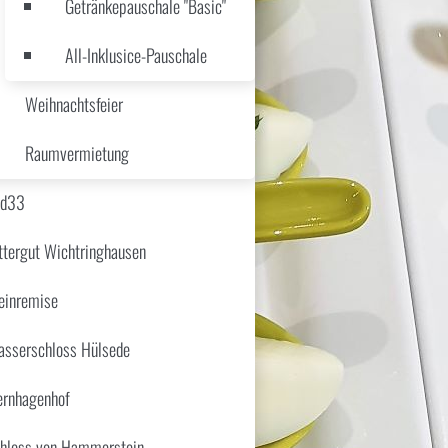
Getränkepauschale "Basic"
All-Inklusice-Pauschale
Weihnachtsfeier
Raumvermietung
üd33
ttergut Wichtringhausen
inremise
sserschloss Hülsede
ernhagenhof
hloss von Hammerstein