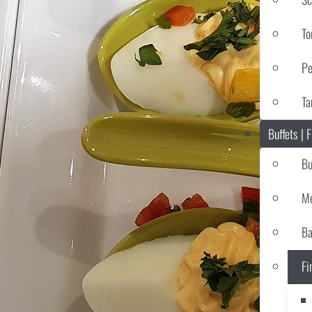
To
Pe
Ta
Buffets | 
Bu
Me
Ba
Fi