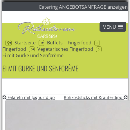
Catering ANGEBOTSANFRAGE anzeigen
Startseite
Buffets | Fingerfood
Fingerfood
Vegetarisches Fingerfood
Ei mit Gurke und Senfcrème
EI MIT GURKE UND SENFCRÈME
Falafeln mit Joghurtdipp
Rohkoststicks mit Kräuterdipp