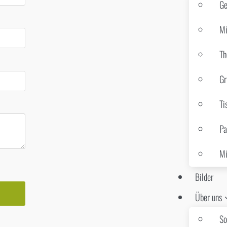
Ge
Mi
Th
Gr
Ti
Pa
Mi
Bilder
Über uns
So