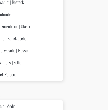
schirr | Besteck
etmöbel
ekenzubehör | Gläser
ills | Buffetzubehör
schwäsche | Hussen
villlons | Zelte
et-Personal
cial Media