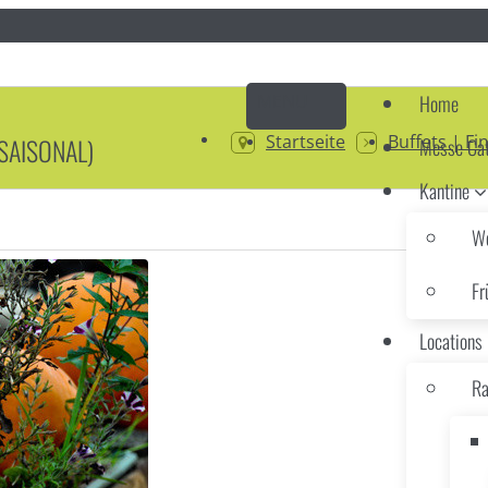
Home
Startseite
Buffets | Fi
SAISONAL)
Messe Cat
Kantine
Wo
Fr
Locations
Ra