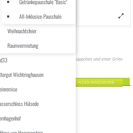
Getränkepauschale "Basic"
All-Inklusice-Pauschale
Weihnachtsfeier
Raumvermietung
tlingen, einem leichten Petersilienwurzelsüppchen und einer Gries-
üd33
ttergut Wichtringhausen
inremise
sserschloss Hülsede
ernhagenhof
hloss von Hammerstein