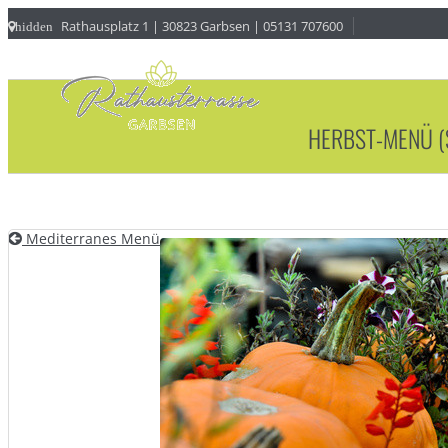
Rathausplatz 1 | 30823 Garbsen | 05131 707600
hidden
HERBST-MENÜ (
Mediterranes Menü