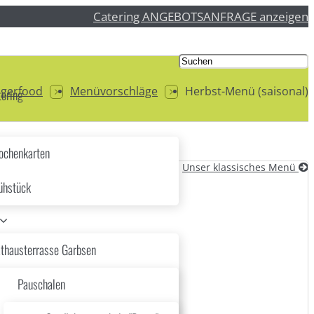
Catering ANGEBOTSANFRAGE anzeigen
ngerfood
Menüvorschläge
Herbst-Menü (saisonal)
ering
chenkarten
Unser klassisches Menü
ühstück
thausterrasse Garbsen
Pauschalen