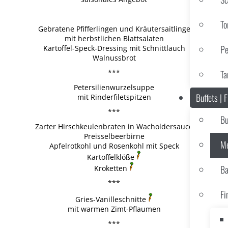
To
Gebratene Pfifferlingen und Kräutersaitlinge
mit herbstlichen Blattsalaten
Pe
Kartoffel-Speck-Dressing mit Schnittlauch
Walnussbrot
***
Ta
Petersilienwurzelsuppe
Buffets | 
mit Rinderfiletspitzen
***
Bu
Zarter Hirschkeulenbraten in Wacholdersauce
Preisselbeerbirne
Me
Apfelrotkohl und Rosenkohl mit Speck
Kartoffelklöße
Ba
Kroketten
***
Fi
Gries-Vanilleschnitte
mit warmen Zimt-Pflaumen
***