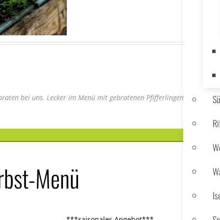
braten bei uns. Lecker im Menü mit gebratenen Pfifferlingen, Kräutersai
S
Ri
We
rbst-Menü
Wa
Is
Sc
***saisonales Angebot***