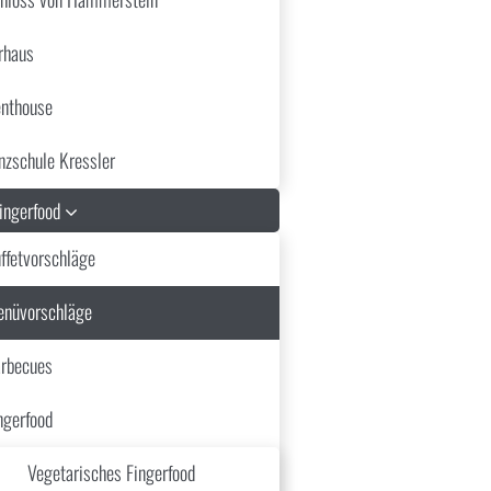
rhaus
nthouse
nzschule Kressler
Fingerfood
ffetvorschläge
nüvorschläge
rbecues
ngerfood
Vegetarisches Fingerfood