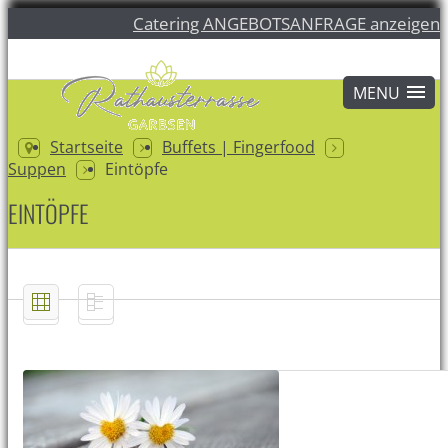
Catering ANGEBOTSANFRAGE anzeigen
Startseite
Buffets | Fingerfood
Suppen
Eintöpfe
EINTÖPFE