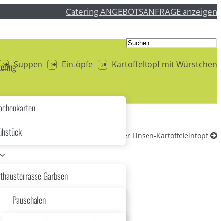
Catering ANGEBOTSANFRAGE anzeigen
Suppen
Eintöpfe
Kartoffeltopf mit Würstchen
ering
chenkarten
ühstück
Veganer Linsen-Kartoffeleintopf
thausterrasse Garbsen
Pauschalen