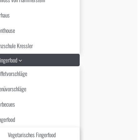
rhaus
nthouse
nzschule Kressler
Fingerfood
ffetvorschläge
nüvorschläge
rbecues
ngerfood
Vegetarisches Fingerfood