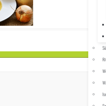
S
Ri
We
Wa
Is
Sc