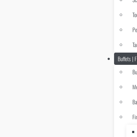
To
Pe
Ta
Buffets | 
Bu
Me
Ba
Fi