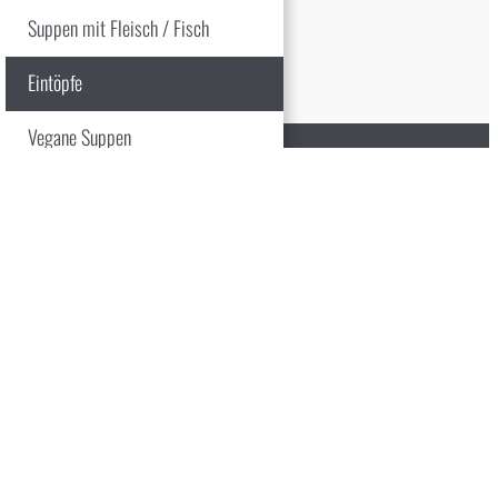
Suppen mit Fleisch / Fisch
Eintöpfe
Vegane Suppen
HOME
KONTAKT
DATENSCHUTZERKLÄRUNG
LAGE
IMPRESSUM
AGB
rtybuffets
legte Backwaren
nterbuffet | -Menü
frageliste anzeigen
talog-Download