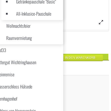
Getränkepauschale "Basic"
All-Inklusice-Pauschale
Weihnachtsfeier
Raumvermietung
üd33
ttergut Wichtringhausen
inremise
sserschloss Hülsede
ernhagenhof
hloss von Hammerstein