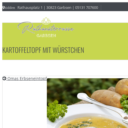
Rathausplatz 1 | 30823 Garbsen | 05131 707600
hidden
KARTOFFELTOPF MIT WÜRSTCHEN
Omas Erbseneintopf