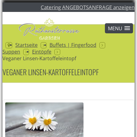
Catering ANGEBOTSANFRAGE anzeigen
Startseite
Buffets | Fingerfood
Suppen
Eintöpfe
Veganer Linsen-Kartoffeleintopf
VEGANER LINSEN-KARTOFFELEINTOPF