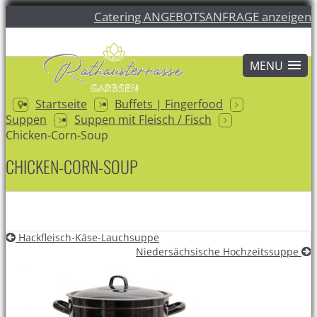
Catering ANGEBOTSANFRAGE anzeigen
Startseite
Buffets | Fingerfood
Suppen
Suppen mit Fleisch / Fisch
Chicken-Corn-Soup
CHICKEN-CORN-SOUP
Hackfleisch-Käse-Lauchsuppe
Niedersächsische Hochzeitssuppe