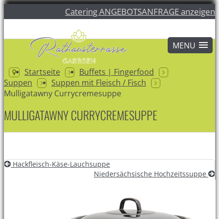
Catering ANGEBOTSANFRAGE anzeigen
Startseite
Buffets | Fingerfood
Suppen
Suppen mit Fleisch / Fisch
Mulligatawny Currycremesuppe
MULLIGATAWNY CURRYCREMESUPPE
Hackfleisch-Käse-Lauchsuppe
Niedersächsische Hochzeitssuppe