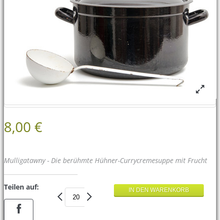
8,00 €
Mulligatawny - Die berühmte Hühner-Currycremesuppe mit Frucht
Teilen auf: