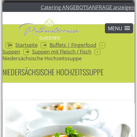
Catering ANGEBOTSANFRAGE anzeigen
Startseite
Buffets | Fingerfood
Suppen
Suppen mit Fleisch / Fisch
Niedersächsische Hochzeitssuppe
NIEDERSÄCHSISCHE HOCHZEITSSUPPE