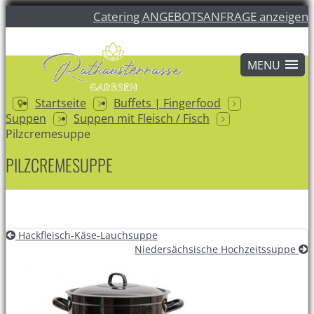
Catering ANGEBOTSANFRAGE anzeigen
Startseite
Buffets | Fingerfood
Suppen
Suppen mit Fleisch / Fisch
Pilzcremesuppe
PILZCREMESUPPE
Hackfleisch-Käse-Lauchsuppe
Niedersächsische Hochzeitssuppe