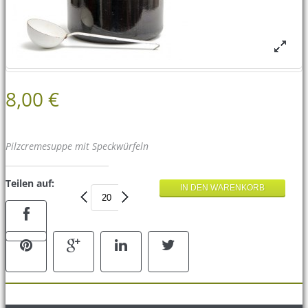
8,00 €
Pilzcremesuppe mit Speckwürfeln
Teilen auf: