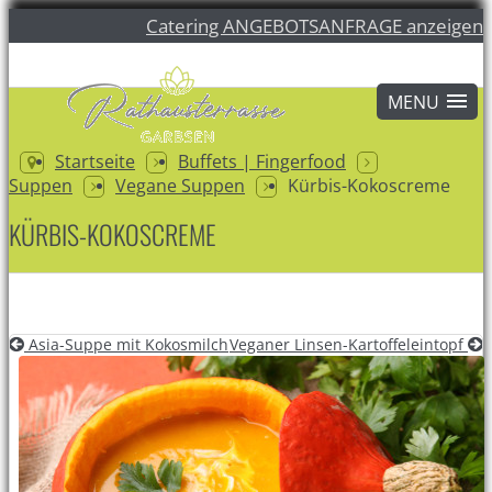
Catering ANGEBOTSANFRAGE anzeigen
Startseite
Buffets | Fingerfood
Suppen
Vegane Suppen
Kürbis-Kokoscreme
KÜRBIS-KOKOSCREME
Asia-Suppe mit Kokosmilch
Veganer Linsen-Kartoffeleintopf