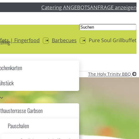
Catering ANGEBOTSANFRAGE anzeigen
fets | Fingerfood
Barbecues
Pure Soul Grillbuffet
ering
chenkarten
The Holy Trinity BBQ
ühstück
thausterrasse Garbsen
Pauschalen