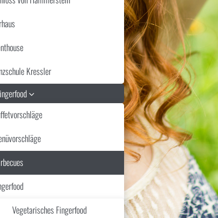
rhaus
nthouse
nzschule Kressler
Fingerfood
ffetvorschläge
nüvorschläge
rbecues
ngerfood
Vegetarisches Fingerfood