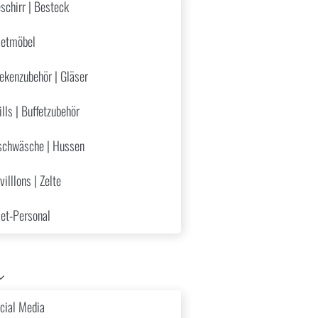
schirr | Besteck
skernen
etmöbel
ekenzubehör | Gläser
ills | Buffetzubehör
schwäsche | Hussen
villlons | Zelte
et-Personal
cial Media