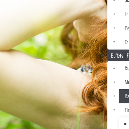
To
Pe
Ta
Buffets | 
Bu
Me
Ba
Fi