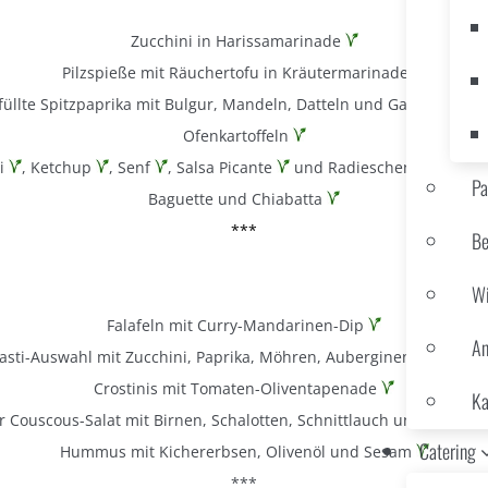
Zucchini in Harissamarinade
Pilzspieße mit Räuchertofu in Kräutermarinade
füllte Spitzpaprika mit Bulgur, Mandeln, Datteln und Garam Masa
Ofenkartoffeln
li
, Ketchup
, Senf
, Salsa Picante
und Radieschen-Kresse-D
Pa
Baguette und Chiabatta
***
Be
Wi
Falafeln mit Curry-Mandarinen-Dip
An
asti-Auswahl mit Zucchini, Paprika, Möhren, Auberginen und rote
Crostinis mit Tomaten-Oliventapenade
Ka
r Couscous-Salat mit Birnen, Schalotten, Schnittlauch und Rote Be
Catering
Hummus mit Kichererbsen, Olivenöl und Sesam
***