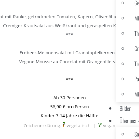
Ge
lat mit Rauke, getrockneten Tomaten, Kapern, Olivenöl und Kürbi
Mi
Cremiger Krautsalat aus Weißkraut und geraspelten Karotten
Th
***
Gr
Erdbeer-Melonensalat mit Granatapfelkernen
Vegane Mousse au Chocolat mit Orangenfilets
Ti
Pa
***
Mi
Ab 30 Personen
56,90 € pro Person
Bilder
Kinder 7-14 Jahre die Hälfte
Über uns
Zeichenerklärung:
vegetarisch |
vegan
So