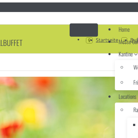
Home
Startseite
Buf
LLBUFFET
Messe Cat
Kantine
Wo
Fr
Locations
Ra