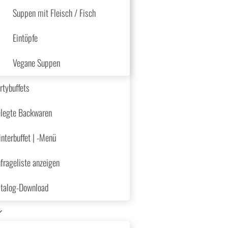
Suppen mit Fleisch / Fisch
Eintöpfe
la
Vegane Suppen
ip
rtybuffets
legte Backwaren
nterbuffet | -Menü
frageliste anzeigen
n Zwiebeln
talog-Download
ete