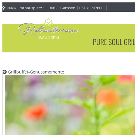
Rathausplatz 1 | 30823 Garbsen | 05131 707600
hidden
PURE SOUL GRI
Grillbuffet-Genussmomente