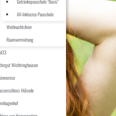
Getränkepauschale "Basic"
All-Inklusice-Pauschale
Weihnachtsfeier
Raumvermietung
üd33
ttergut Wichtringhausen
inremise
sserschloss Hülsede
ernhagenhof
hloss von Hammerstein