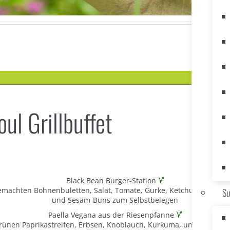
oul Grillbuffet
Black Bean Burger-Station
machten Bohnenbuletten, Salat, Tomate, Gurke, Ketchup, Senf, R
Su
und Sesam-Buns zum Selbstbelegen
Paella Vegana aus der Riesenpfanne
grünen Paprikastreifen, Erbsen, Knoblauch, Kurkuma, und geräuc