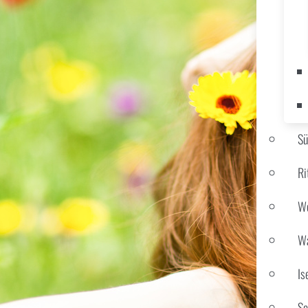
S
Ri
We
Wa
Is
Sc