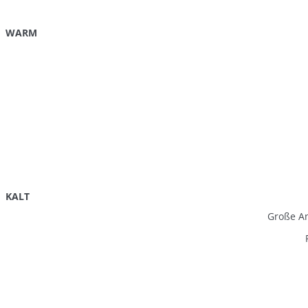
WARM
KALT
Große An