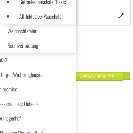
Getränkepauschale "Basic"
All-Inklusice-Pauschale
Weihnachtsfeier
Raumvermietung
üd33
ttergut Wichtringhausen
inremise
sserschloss Hülsede
ernhagenhof
hloss von Hammerstein