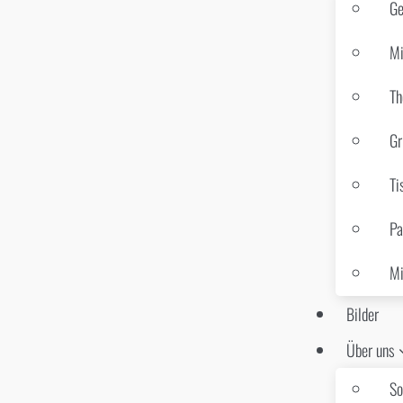
Ge
Mi
Th
Gr
Ti
Pa
Mi
Bilder
Über uns
So