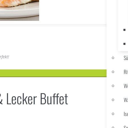
rfekt!
S
Ri
We
& Lecker Buffet
Wa
Is
Sc