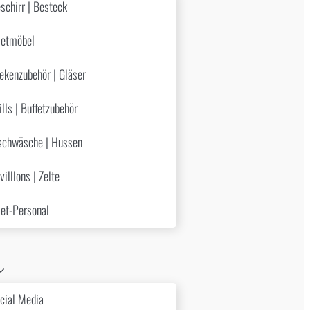
schirr | Besteck
etmöbel
ekenzubehör | Gläser
ills | Buffetzubehör
schwäsche | Hussen
villlons | Zelte
et-Personal
cial Media