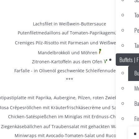
To
Lachsfilet in Weißwein-Buttersauce
Pe
Putenfiletmedaillons auf Tomaten-Paprikagemüse
Cremiges Pilz-Risotto mit Parmesan und Weißwein
Ta
Mandelbrokkoli und Möhren
Buffets | 
Zitronen-Kartoffeln aus dem Ofen
Farfalle - in Olivenöl geschwenkte Schleifennudeln
Bu
***
Me
tipastiplatte mit Paprika, Aubergine, Pilzen, roten Zwiebeln und Z
Ba
Rosa Crêpesröllchen mit Kräuterfrischkäsecrème und Salat gefüllt
Chicken-Satéspießchen im Miniglas mit Erdnuss-Chili-Dipp
Fi
Ziegenkäsebällchen auf Traubensalat mit gehackten Walnüssen
Miniwraps mit Avocado-Tomaten-Salat und Rucola