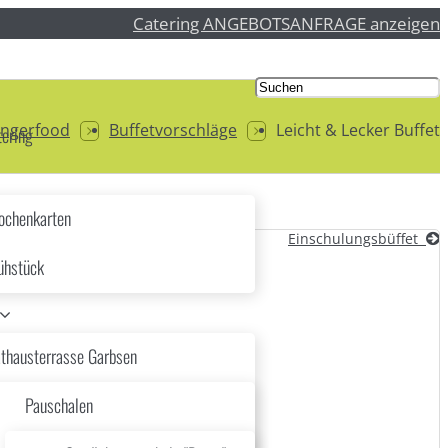
Catering ANGEBOTSANFRAGE anzeigen
Fingerfood
Buffetvorschläge
Leicht & Lecker Buffet
ering
chenkarten
Einschulungsbüffet
ühstück
thausterrasse Garbsen
Pauschalen