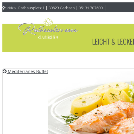
Rathausplatz 1 | 30823 Garbsen | 05131 707600
hidden
LEICHT & LECKE
Mediterranes Buffet