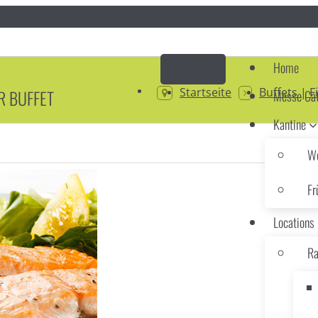
Home
Startseite
Buffets | 
R BUFFET
Messe Cat
Kantine
Wo
Fr
Locations
Ra