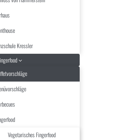
rhaus
nthouse
nzschule Kressler
Fingerfood
ffetvorschläge
nüvorschläge
ucchini
rbecues
ngerfood
Vegetarisches Fingerfood